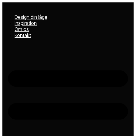
Videre
til
indhold
Design din låge
Inspiration
Om os
Kontakt