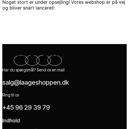
Noget stort er under opsejling! Vores webshop er på vej
og bliver snart lanceret!
Har du spørgsmål? Send os en mail
salg@laageshoppen.dk
Ring til os
+45 96 29 39 79
Indhold