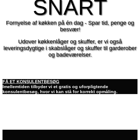
SNART
Fornyelse af køkken på én dag - Spar tid, penge og
besvær!
Udover køkkenlåger og skuffer, er vi også
leveringsdygtige i skabslåger og skuffer til garderober
og badeværelser.
FÅ ET KONSULENTBESØG
Imellemtiden tilbyder vi et gratis og uforpligtende
konsulentbesøg, hvor vi kan stå for korrekt opmåling.
BESØG GØR-DET-SELV SHOPPEN
(KOMMER SNART)
Opmål og montér selv og spar penge. Lågeshoppen producerer og
leverer.